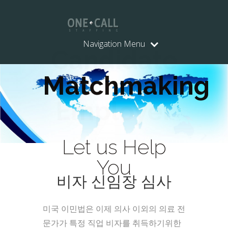
Navigation Menu
Candidate
Matchmaking
Employer
Let us
Help
Help
You
비자 신임장 심사
미국 이민법은 이제 의사 이외의 의료 전
문가가 특정 직업 비자를 취득하기위한